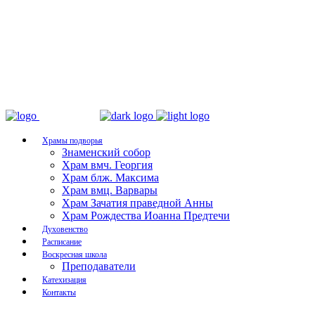
Храмы подворья
Знаменский собор
Храм вмч. Георгия
Храм блж. Максима
Храм вмц. Варвары
Храм Зачатия праведной Анны
Храм Рождества Иоанна Предтечи
Духовенство
Расписание
Воскресная школа
Преподаватели
Катехизация
Контакты