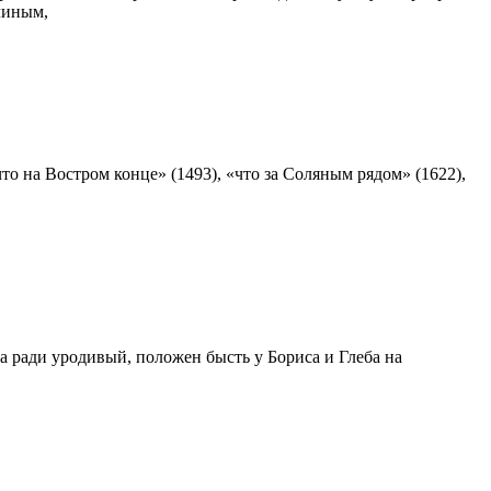
линым,
о на Востром конце» (1493), «что за Соляным рядом» (1622),
 ради уродивый, положен бысть у Бориса и Глеба на