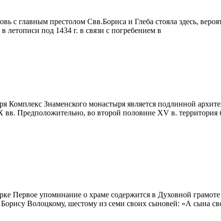
ь с главным престолом Свв.Бориса и Глеба стояла здесь, вероя
 летописи под 1434 г. в связи с погребением в
ря Комплекс Знаменского монастыря является подлинной архит
вв. Предположительно, во второй половине XV в. территория 
рке Первое упоминание о храме содержится в Духовной грамоте (
Борису Волоцкому, шестому из семи своих сыновей: «А сына св