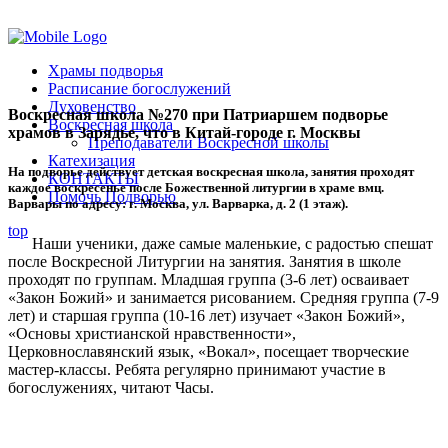
Помочь подворью
Храмы подворья
Расписание богослужений
Духовенство
Воскресная школа №270 при Патриаршем подворье
Воскресная школа
храмов в Зарядье, что в Китай-городе г. Москвы
Преподаватели Воскресной школы
Катехизация
На подворье действует детская воскресная школа, занятия проходят
КОНТАКТЫ
каждое воскресенье после Божественной литургии в храме вмц.
Помочь Подворью
Варвары по адресу: г. Москва, ул. Варварка, д. 2 (1 этаж).
top
Наши ученики, даже самые маленькие, с радостью спешат
после Воскресной Литургии на занятия. Занятия в школе
проходят по группам. Младшая группа (3-6 лет) осваивает
«Закон Божий» и занимается рисованием. Средняя группа (7-9
лет) и старшая группа (10-16 лет) изучает «Закон Божий»,
«Основы христианской нравственности»,
Церковнославянский язык, «Вокал», посещает творческие
мастер-классы. Ребята регулярно принимают участие в
богослужениях, читают Часы.