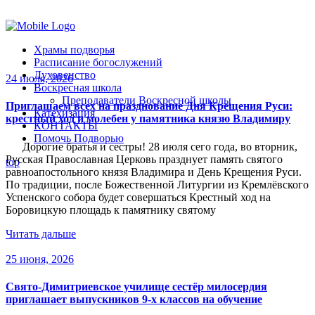
Помочь подворью
Храмы подворья
Расписание богослужений
Духовенство
24 июля, 2026
Воскресная школа
Преподаватели Воскресной школы
Приглашаем всех на празднование Дня Крещения Руси:
Катехизация
крестный ход и молебен у памятника князю Владимиру
КОНТАКТЫ
Помочь Подворью
Дорогие братья и сестры! 28 июля сего года, во вторник,
Русская Православная Церковь празднует память святого
top
равноапостольного князя Владимира и День Крещения Руси.
По традиции, после Божественной Литургии из Кремлёвского
Успенского собора будет совершаться Крестный ход на
Боровицкую площадь к памятнику святому
Читать дальше
25 июня, 2026
Свято‑Димитриевское училище сестёр милосердия
приглашает выпускников 9‑х классов на обучение