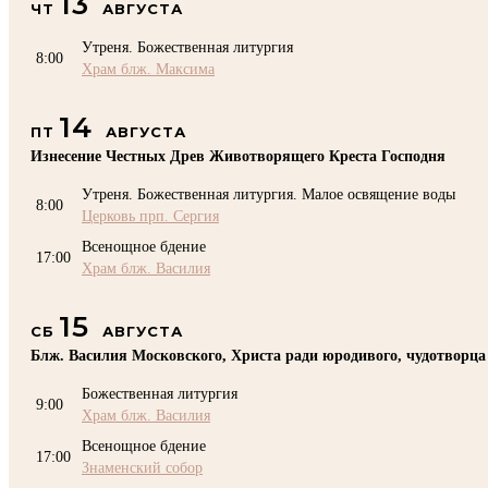
13
ЧТ
АВГУСТА
Утреня. Божественная литургия
8:00
Храм блж. Максима
14
ПТ
АВГУСТА
Изнесение Честных Древ Животворящего Креста Господня
Утреня. Божественная литургия. Малое освящение воды
8:00
Церковь прп. Сергия
Всенощное бдение
17:00
Храм блж. Василия
15
СБ
АВГУСТА
Блж. Василия Московского, Христа ради юродивого, чудотворца
Божественная литургия
9:00
Храм блж. Василия
Всенощное бдение
17:00
Знаменский собор