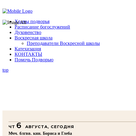
Помочь подворью
Храмы подворья
Расписание богослужений
Духовенство
Воскресная школа
Преподаватели Воскресной школы
Катехизация
КОНТАКТЫ
Помочь Подворью
top
6
ЧТ
АВГУСТА, СЕГОДНЯ
Мчч. блгвв. кнн. Бориса и Глеба