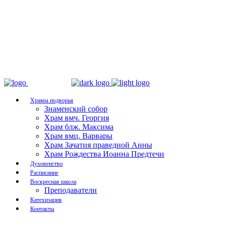
Храмы подворья
Знаменский собор
Храм вмч. Георгия
Храм блж. Максима
Храм вмц. Варвары
Храм Зачатия праведной Анны
Храм Рождества Иоанна Предтечи
Духовенство
Расписание
Воскресная школа
Преподаватели
Катехизация
Контакты