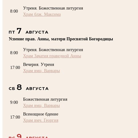
Утреня. Божественная литургия
8:00
Храм блж. Максима
7
ПТ
АВГУСТА
Успение прав. Анны, матери Пресвятой Богородицы
Утреня. Божественная литургия
8:00
Храм Зачатия праведной Анны
Вечерня. Утреня
17:00
Храм вмц. Варвары
8
СБ
АВГУСТА
Божественная литургия
9:00
Храм вмц. Варвары
Всенощное бдение
17:00
Храм вмч. Георгия
9
ВС
АВГУСТА