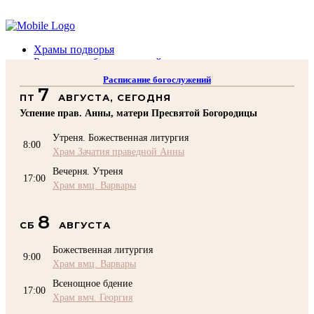
Помочь подворью
Храмы подворья
Расписание богослужений
Духовенство
Расписание богослужений
Воскресная школа
7
ПТ
АВГУСТА, СЕГОДНЯ
Преподаватели Воскресной школы
Катехизация
Успение прав. Анны, матери Пресвятой Богородицы
КОНТАКТЫ
Утреня. Божественная литургия
Помочь Подворью
8:00
Храм Зачатия праведной Анны
top
Вечерня. Утреня
17:00
Храм вмц. Варвары
8
СБ
АВГУСТА
Божественная литургия
9:00
Храм вмц. Варвары
Всенощное бдение
17:00
Храм вмч. Георгия