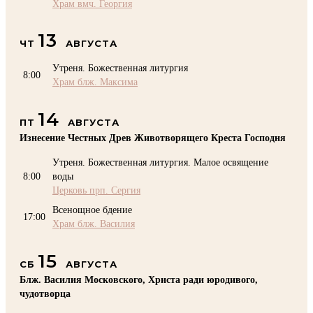
Храм вмч. Георгия
13
ЧТ
АВГУСТА
Утреня. Божественная литургия
8:00
Храм блж. Максима
14
ПТ
АВГУСТА
Изнесение Честных Древ Животворящего Креста Господня
Утреня. Божественная литургия. Малое освящение
8:00
воды
Церковь прп. Сергия
Всенощное бдение
17:00
Храм блж. Василия
15
СБ
АВГУСТА
Блж. Василия Московского, Христа ради юродивого,
чудотворца