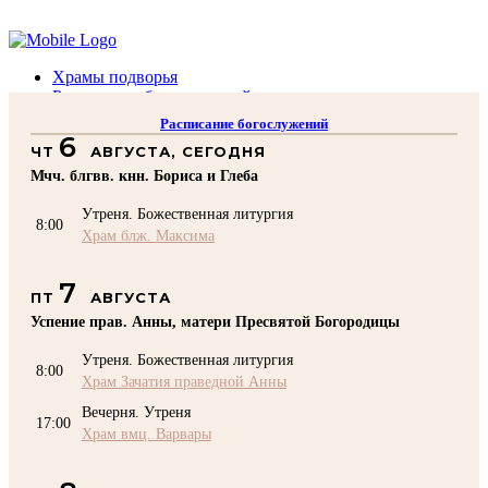
Помочь подворью
Храмы подворья
Расписание богослужений
Духовенство
Расписание богослужений
Воскресная школа
6
ЧТ
АВГУСТА, СЕГОДНЯ
Преподаватели Воскресной школы
Катехизация
Мчч. блгвв. кнн. Бориса и Глеба
КОНТАКТЫ
Утреня. Божественная литургия
Помочь Подворью
8:00
Храм блж. Максима
top
7
ПТ
АВГУСТА
Успение прав. Анны, матери Пресвятой Богородицы
Утреня. Божественная литургия
8:00
Храм Зачатия праведной Анны
Вечерня. Утреня
17:00
Храм вмц. Варвары