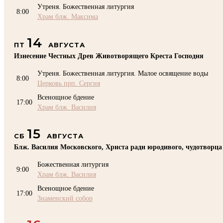
Утреня. Божественная литургия
8:00
Храм блж. Максима
14
ПТ
АВГУСТА
Изнесение Честных Древ Животворящего Креста Господня
Утреня. Божественная литургия. Малое освящение воды
8:00
Церковь прп. Сергия
Всенощное бдение
17:00
Храм блж. Василия
15
СБ
АВГУСТА
Блж. Василия Московского, Христа ради юродивого, чудотворца
Божественная литургия
9:00
Храм блж. Василия
Всенощное бдение
17:00
Знаменский собор