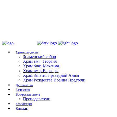
Храмы подворья
Знаменский собор
Храм вмч. Георгия
Храм блж. Максима
Храм вмц. Варвары
Храм Зачатия праведной Анны
Храм Рождества Иоанна Предтечи
Духовенство
Расписание
Воскресная школа
Преподаватели
Катехизация
Контакты