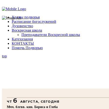
Помочь подворью
Храмы подворья
Расписание богослужений
Духовенство
Воскресная школа
Преподаватели Воскресной школы
Катехизация
КОНТАКТЫ
Помочь Подворью
top
6
ЧТ
АВГУСТА, СЕГОДНЯ
Мчч. блгвв. кнн. Бориса и Глеба