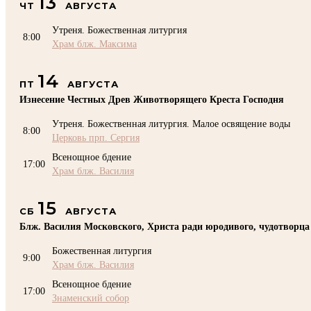
13
ЧТ
АВГУСТА
Утреня. Божественная литургия
8:00
Храм блж. Максима
14
ПТ
АВГУСТА
Изнесение Честных Древ Животворящего Креста Господня
Утреня. Божественная литургия. Малое освящение воды
8:00
Церковь прп. Сергия
Всенощное бдение
17:00
Храм блж. Василия
15
СБ
АВГУСТА
Блж. Василия Московского, Христа ради юродивого, чудотворца
Божественная литургия
9:00
Храм блж. Василия
Всенощное бдение
17:00
Знаменский собор