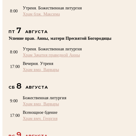
Утреня. Божественная литургия
8:00
Храм блж. Максима
7
ПТ
АВГУСТА
Успение прав. Анны, матери Пресвятой Богородицы
Утреня. Божественная литургия
8:00
Храм Зачатия праведной Анны
Вечерня. Утреня
17:00
Храм вмц. Варвары
8
СБ
АВГУСТА
Божественная литургия
9:00
Храм вмц. Варвары
Всенощное бдение
17:00
Храм вмч. Георгия
9
ВС
АВГУСТА