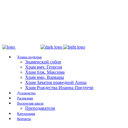
Храмы подворья
Знаменский собор
Храм вмч. Георгия
Храм блж. Максима
Храм вмц. Варвары
Храм Зачатия праведной Анны
Храм Рождества Иоанна Предтечи
Духовенство
Расписание
Воскресная школа
Преподаватели
Катехизация
Контакты