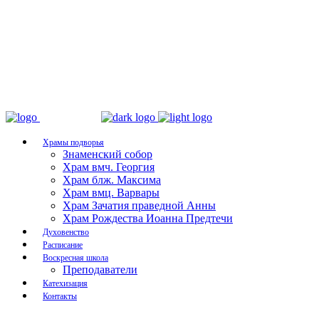
Храмы подворья
Знаменский собор
Храм вмч. Георгия
Храм блж. Максима
Храм вмц. Варвары
Храм Зачатия праведной Анны
Храм Рождества Иоанна Предтечи
Духовенство
Расписание
Воскресная школа
Преподаватели
Катехизация
Контакты