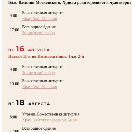
Блж. Василия Московского, Христа ради юродивого, чудотворца
Божественная литургия
9:00
Храм блж. Василия
Всенощное бдение
17:00
Знаменский собор
16
ВС
АВГУСТА
Неделя 11-я по Пятидесятнице, Глас 2-й
Божественная литургия
9:00
Знаменский собор
Божественная литургия
10:00
Храм блж. Василия
18
ВТ
АВГУСТА
Утреня. Божественная литургия
8:00
Храм Зачатия праведной Анны
Всенощное бдение
17:00