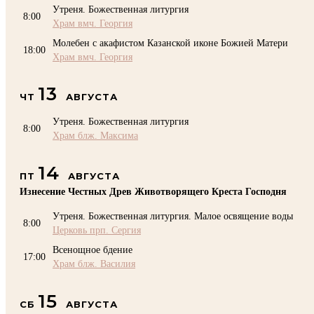
Утреня. Божественная литургия
8:00
Храм вмч. Георгия
Молебен с акафистом Казанской иконе Божией Матери
18:00
Храм вмч. Георгия
13
ЧТ
АВГУСТА
Утреня. Божественная литургия
8:00
Храм блж. Максима
14
ПТ
АВГУСТА
Изнесение Честных Древ Животворящего Креста Господня
Утреня. Божественная литургия. Малое освящение воды
8:00
Церковь прп. Сергия
Всенощное бдение
17:00
Храм блж. Василия
15
СБ
АВГУСТА