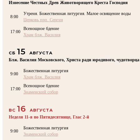
Изнесение Честных Древ Животворящего Креста Господня
Утреня. Божественная литургия. Малое освящение воды
8:00
Церковь прп. Сергия
Всенощное бдение
17:00
Храм блж. Василия
15
СБ
АВГУСТА
Блж. Василия Московского, Христа ради юродивого, чудотворца
Божественная литургия
9:00
Храм блж. Василия
Всенощное бдение
17:00
Знаменский собор
16
ВС
АВГУСТА
Неделя 11-я по Пятидесятнице, Глас 2-й
Божественная литургия
9:00
Знаменский собор