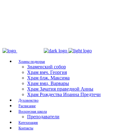
Храмы подворья
Знаменский собор
Храм вмч. Георгия
Храм блж. Максима
Храм вмц. Варвары
Храм Зачатия праведной Анны
Храм Рождества Иоанна Предтечи
Духовенство
Расписание
Воскресная школа
Преподаватели
Катехизация
Контакты