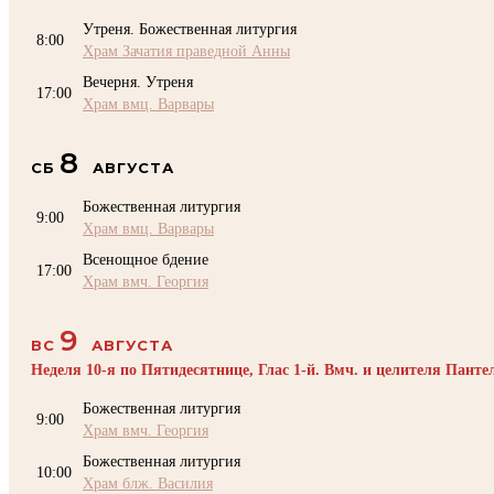
Утреня. Божественная литургия
8:00
Храм Зачатия праведной Анны
Вечерня. Утреня
17:00
Храм вмц. Варвары
8
СБ
АВГУСТА
Божественная литургия
9:00
Храм вмц. Варвары
Всенощное бдение
17:00
Храм вмч. Георгия
9
ВС
АВГУСТА
Неделя 10-я по Пятидесятнице, Глас 1-й. Вмч. и целителя Пант
Божественная литургия
9:00
Храм вмч. Георгия
Божественная литургия
10:00
Храм блж. Василия