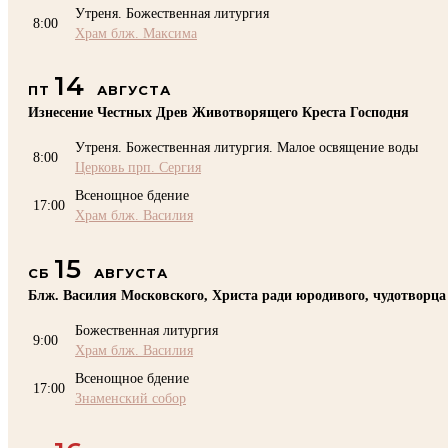
Утреня. Божественная литургия
8:00
Храм блж. Максима
14
ПТ
АВГУСТА
Изнесение Честных Древ Животворящего Креста Господня
Утреня. Божественная литургия. Малое освящение воды
8:00
Церковь прп. Сергия
Всенощное бдение
17:00
Храм блж. Василия
15
СБ
АВГУСТА
Блж. Василия Московского, Христа ради юродивого, чудотворца
Божественная литургия
9:00
Храм блж. Василия
Всенощное бдение
17:00
Знаменский собор