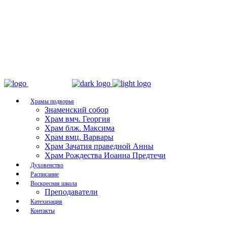
Храмы подворья
Знаменский собор
Храм вмч. Георгия
Храм блж. Максима
Храм вмц. Варвары
Храм Зачатия праведной Анны
Храм Рождества Иоанна Предтечи
Духовенство
Расписание
Воскресная школа
Преподаватели
Катехизация
Контакты