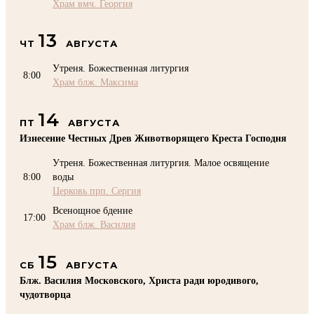
Храм вмч. Георгия
13
ЧТ
АВГУСТА
Утреня. Божественная литургия
8:00
Храм блж. Максима
14
ПТ
АВГУСТА
Изнесение Честных Древ Животворящего Креста Господня
Утреня. Божественная литургия. Малое освящение
8:00
воды
Церковь прп. Сергия
Всенощное бдение
17:00
Храм блж. Василия
15
СБ
АВГУСТА
Блж. Василия Московского, Христа ради юродивого,
чудотворца