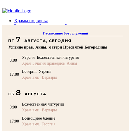
Помочь подворью
Храмы подворья
Расписание богослужений
Духовенство
Расписание богослужений
Воскресная школа
7
ПТ
АВГУСТА, СЕГОДНЯ
Преподаватели Воскресной школы
Катехизация
Успение прав. Анны, матери Пресвятой Богородицы
КОНТАКТЫ
Утреня. Божественная литургия
Помочь Подворью
8:00
Храм Зачатия праведной Анны
top
Вечерня. Утреня
17:00
Храм вмц. Варвары
8
СБ
АВГУСТА
Божественная литургия
9:00
Храм вмц. Варвары
Всенощное бдение
17:00
Храм вмч. Георгия