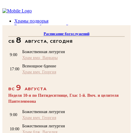
Помочь подворью
Храмы подворья
Расписание богослужений
Духовенство
Расписание богослужений
Воскресная школа
8
СБ
АВГУСТА, СЕГОДНЯ
Преподаватели Воскресной школы
Катехизация
Божественная литургия
КОНТАКТЫ
9:00
Храм вмц. Варвары
Помочь Подворью
Всенощное бдение
top
17:00
Храм вмч. Георгия
9
ВС
АВГУСТА
Неделя 10-я по Пятидесятнице, Глас 1-й. Вмч. и целителя
Пантелеимона
Божественная литургия
9:00
Храм вмч. Георгия
Божественная литургия
10:00
Храм блж. Василия