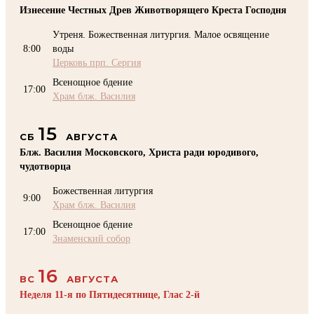
Изнесение Честных Древ Животворящего Креста Господня
Утреня. Божественная литургия. Малое освящение
8:00
воды
Церковь прп. Сергия
Всенощное бдение
17:00
Храм блж. Василия
15
СБ
АВГУСТА
Блж. Василия Московского, Христа ради юродивого,
чудотворца
Божественная литургия
9:00
Храм блж. Василия
Всенощное бдение
17:00
Знаменский собор
16
ВС
АВГУСТА
Неделя 11-я по Пятидесятнице, Глас 2-й