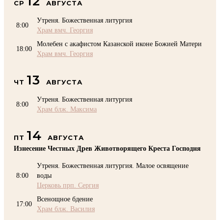
12
СР
АВГУСТА
Утреня. Божественная литургия
8:00
Храм вмч. Георгия
Молебен с акафистом Казанской иконе Божией Матери
18:00
Храм вмч. Георгия
13
ЧТ
АВГУСТА
Утреня. Божественная литургия
8:00
Храм блж. Максима
14
ПТ
АВГУСТА
Изнесение Честных Древ Животворящего Креста Господня
Утреня. Божественная литургия. Малое освящение
8:00
воды
Церковь прп. Сергия
Всенощное бдение
17:00
Храм блж. Василия