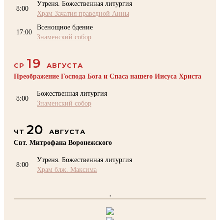
Утреня. Божественная литургия
8:00
Храм Зачатия праведной Анны
Всенощное бдение
17:00
Знаменский собор
19
СР
АВГУСТА
Преображение Господа Бога и Спаса нашего Иисуса Христа
Божественная литургия
8:00
Знаменский собор
20
ЧТ
АВГУСТА
Свт. Митрофана Воронежского
Утреня. Божественная литургия
8:00
Храм блж. Максима
.