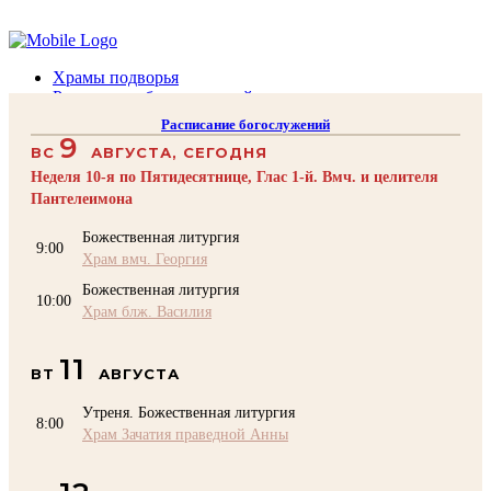
Помочь подворью
Храмы подворья
Расписание богослужений
Духовенство
Расписание богослужений
Воскресная школа
9
ВС
АВГУСТА, СЕГОДНЯ
Преподаватели Воскресной школы
Катехизация
Неделя 10-я по Пятидесятнице, Глас 1-й. Вмч. и целителя
КОНТАКТЫ
Пантелеимона
Помочь Подворью
Божественная литургия
9:00
top
Храм вмч. Георгия
Божественная литургия
10:00
Храм блж. Василия
11
ВТ
АВГУСТА
Утреня. Божественная литургия
8:00
Храм Зачатия праведной Анны