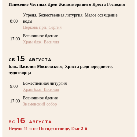
Изнесение Честных Древ Животворящего Креста Господня
Утреня. Божественная литургия. Малое освящение
8:00
воды
Церковь прп. Сергия
Всенощное бдение
17:00
Храм блж. Василия
15
СБ
АВГУСТА
Блж. Василия Московского, Христа ради юродивого,
чудотворца
Божественная литургия
9:00
Храм блж. Василия
Всенощное бдение
17:00
Знаменский собор
16
ВС
АВГУСТА
Неделя 11-я по Пятидесятнице, Глас 2-й