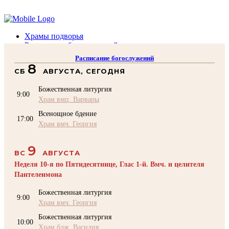
Помочь подворью
Храмы подворья
Расписание богослужений
Духовенство
Расписание богослужений
Воскресная школа
8
СБ
АВГУСТА, СЕГОДНЯ
Преподаватели Воскресной школы
Катехизация
Божественная литургия
КОНТАКТЫ
9:00
Храм вмц. Варвары
Помочь Подворью
Всенощное бдение
top
17:00
Храм вмч. Георгия
9
ВС
АВГУСТА
Неделя 10-я по Пятидесятнице, Глас 1-й. Вмч. и целителя
Пантелеимона
Божественная литургия
9:00
Храм вмч. Георгия
Божественная литургия
10:00
Храм блж. Василия