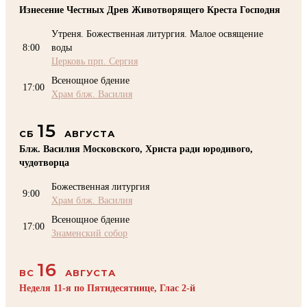
Изнесение Честных Древ Животворящего Креста Господня
Утреня. Божественная литургия. Малое освящение
8:00
воды
Церковь прп. Сергия
Всенощное бдение
17:00
Храм блж. Василия
15
СБ
АВГУСТА
Блж. Василия Московского, Христа ради юродивого,
чудотворца
Божественная литургия
9:00
Храм блж. Василия
Всенощное бдение
17:00
Знаменский собор
16
ВС
АВГУСТА
Неделя 11-я по Пятидесятнице, Глас 2-й