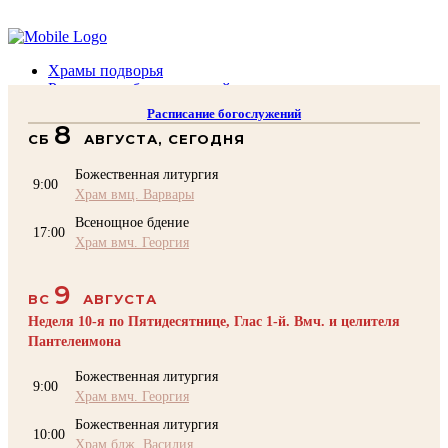
Помочь подворью
Храмы подворья
Расписание богослужений
Духовенство
Расписание богослужений
Воскресная школа
8
СБ
АВГУСТА, СЕГОДНЯ
Преподаватели Воскресной школы
Катехизация
Божественная литургия
КОНТАКТЫ
9:00
Храм вмц. Варвары
Помочь Подворью
Всенощное бдение
top
17:00
Храм вмч. Георгия
9
ВС
АВГУСТА
Неделя 10-я по Пятидесятнице, Глас 1-й. Вмч. и целителя
Пантелеимона
Божественная литургия
9:00
Храм вмч. Георгия
Божественная литургия
10:00
Храм блж. Василия