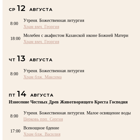
12
СР
АВГУСТА
Утреня. Божественная литургия
8:00
Храм вмч. Георгия
Молебен с акафистом Казанской иконе Божией Матери
18:00
Храм вмч. Георгия
13
ЧТ
АВГУСТА
Утреня. Божественная литургия
8:00
Храм блж. Максима
14
ПТ
АВГУСТА
Изнесение Честных Древ Животворящего Креста Господня
Утреня. Божественная литургия. Малое освящение воды
8:00
Церковь прп. Сергия
Всенощное бдение
17:00
Храм блж. Василия