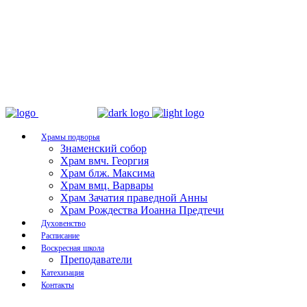
Храмы подворья
Знаменский собор
Храм вмч. Георгия
Храм блж. Максима
Храм вмц. Варвары
Храм Зачатия праведной Анны
Храм Рождества Иоанна Предтечи
Духовенство
Расписание
Воскресная школа
Преподаватели
Катехизация
Контакты