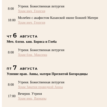
Утреня. Божественная литургия
8:00
Храм вмч. Георгия
Молебен с акафистом Казанской иконе Божией Матери
18:00
Храм вмч. Георгия
6
ЧТ
АВГУСТА
Мчч. блгвв. кнн. Бориса и Глеба
Утреня. Божественная литургия
8:00
Храм блж. Максима
7
ПТ
АВГУСТА
Успение прав. Анны, матери Пресвятой Богородицы
Утреня. Божественная литургия
8:00
Храм Зачатия праведной Анны
Вечерня. Утреня
17:00
Храм вмц. Варвары