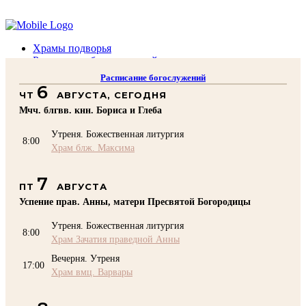
Помочь подворью
Храмы подворья
Расписание богослужений
Духовенство
Расписание богослужений
Воскресная школа
6
ЧТ
АВГУСТА, СЕГОДНЯ
Преподаватели Воскресной школы
Катехизация
Мчч. блгвв. кнн. Бориса и Глеба
КОНТАКТЫ
Утреня. Божественная литургия
Помочь Подворью
8:00
Храм блж. Максима
top
7
ПТ
АВГУСТА
Успение прав. Анны, матери Пресвятой Богородицы
Утреня. Божественная литургия
8:00
Храм Зачатия праведной Анны
Вечерня. Утреня
17:00
Храм вмц. Варвары