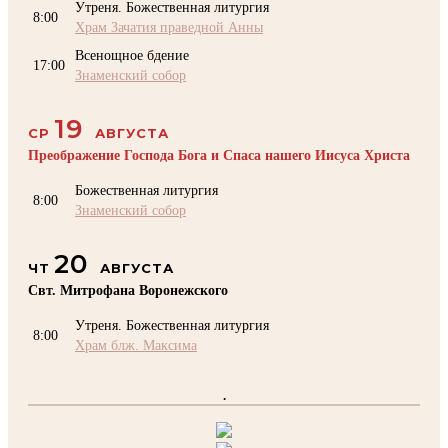
Утреня. Божественная литургия
8:00
Храм Зачатия праведной Анны
Всенощное бдение
17:00
Знаменский собор
19
СР
АВГУСТА
Преображение Господа Бога и Спаса нашего Иисуса Христа
Божественная литургия
8:00
Знаменский собор
20
ЧТ
АВГУСТА
Свт. Митрофана Воронежского
Утреня. Божественная литургия
8:00
Храм блж. Максима
.