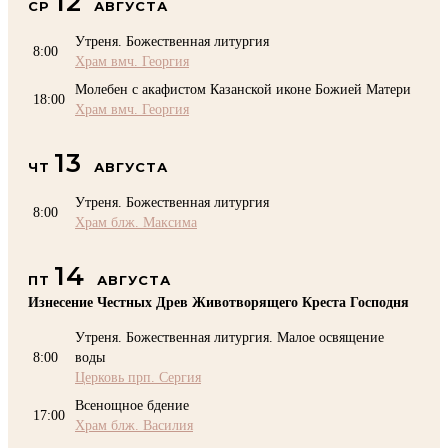
12
СР
АВГУСТА
Утреня. Божественная литургия
8:00
Храм вмч. Георгия
Молебен с акафистом Казанской иконе Божией Матери
18:00
Храм вмч. Георгия
13
ЧТ
АВГУСТА
Утреня. Божественная литургия
8:00
Храм блж. Максима
14
ПТ
АВГУСТА
Изнесение Честных Древ Животворящего Креста Господня
Утреня. Божественная литургия. Малое освящение
8:00
воды
Церковь прп. Сергия
Всенощное бдение
17:00
Храм блж. Василия