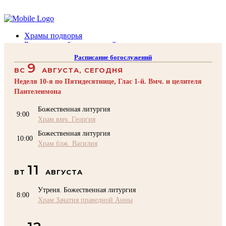
Помочь подворью
Храмы подворья
Расписание богослужений
Духовенство
Расписание богослужений
Воскресная школа
9
ВС
АВГУСТА, СЕГОДНЯ
Преподаватели Воскресной школы
Катехизация
Неделя 10-я по Пятидесятнице, Глас 1-й. Вмч. и целителя
КОНТАКТЫ
Пантелеимона
Помочь Подворью
Божественная литургия
9:00
top
Храм вмч. Георгия
Божественная литургия
10:00
Храм блж. Василия
11
ВТ
АВГУСТА
Утреня. Божественная литургия
8:00
Храм Зачатия праведной Анны