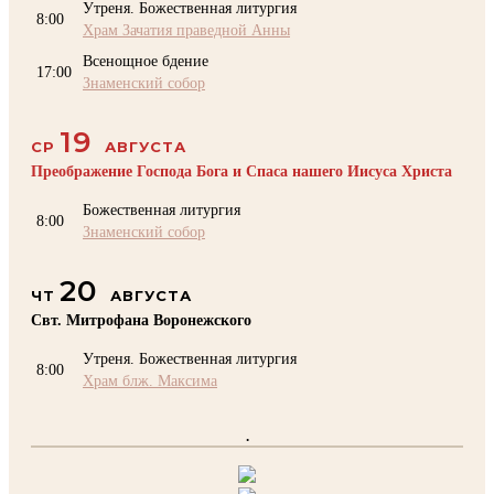
Утреня. Божественная литургия
8:00
Храм Зачатия праведной Анны
Всенощное бдение
17:00
Знаменский собор
19
СР
АВГУСТА
Преображение Господа Бога и Спаса нашего Иисуса Христа
Божественная литургия
8:00
Знаменский собор
20
ЧТ
АВГУСТА
Свт. Митрофана Воронежского
Утреня. Божественная литургия
8:00
Храм блж. Максима
.