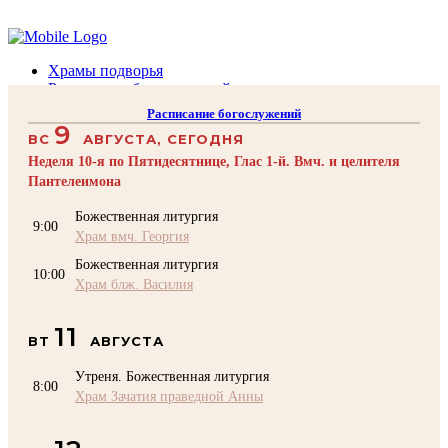
Помочь подворью
Храмы подворья
Расписание богослужений
Духовенство
Расписание богослужений
Воскресная школа
9
ВС
АВГУСТА, СЕГОДНЯ
Преподаватели Воскресной школы
Катехизация
Неделя 10-я по Пятидесятнице, Глас 1-й. Вмч. и целителя
КОНТАКТЫ
Пантелеимона
Помочь Подворью
Божественная литургия
9:00
top
Храм вмч. Георгия
Божественная литургия
10:00
Храм блж. Василия
11
ВТ
АВГУСТА
Утреня. Божественная литургия
8:00
Храм Зачатия праведной Анны