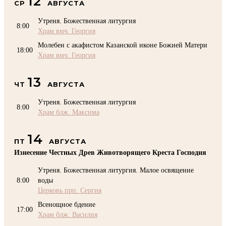
12
СР
АВГУСТА
Утреня. Божественная литургия
8:00
Храм вмч. Георгия
Молебен с акафистом Казанской иконе Божией Матери
18:00
Храм вмч. Георгия
13
ЧТ
АВГУСТА
Утреня. Божественная литургия
8:00
Храм блж. Максима
14
ПТ
АВГУСТА
Изнесение Честных Древ Животворящего Креста Господня
Утреня. Божественная литургия. Малое освящение
8:00
воды
Церковь прп. Сергия
Всенощное бдение
17:00
Храм блж. Василия