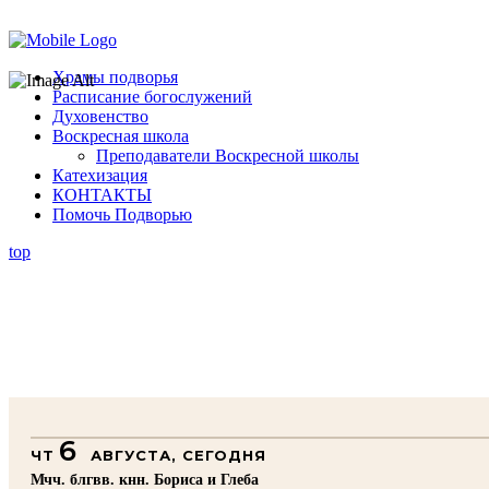
Помочь подворью
Храмы подворья
Расписание богослужений
Духовенство
Воскресная школа
Преподаватели Воскресной школы
Катехизация
КОНТАКТЫ
Помочь Подворью
top
6
ЧТ
АВГУСТА, СЕГОДНЯ
Мчч. блгвв. кнн. Бориса и Глеба