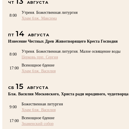
13
ЧТ
АВГУСТА
Утреня. Божественная литургия
8:00
Храм блж. Максима
14
ПТ
АВГУСТА
Изнесение Честных Древ Животворящего Креста Господня
Утреня. Божественная литургия. Малое освящение воды
8:00
Церковь прп. Сергия
Всенощное бдение
17:00
Храм блж. Василия
15
СБ
АВГУСТА
Блж. Василия Московского, Христа ради юродивого, чудотворца
Божественная литургия
9:00
Храм блж. Василия
Всенощное бдение
17:00
Знаменский собор