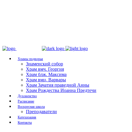
Храмы подворья
Знаменский собор
Храм вмч. Георгия
Храм блж. Максима
Храм вмц. Варвары
Храм Зачатия праведной Анны
Храм Рождества Иоанна Предтечи
Духовенство
Расписание
Воскресная школа
Преподаватели
Катехизация
Контакты