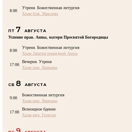
Утреня. Божественная литургия
8:00
Храм блж. Максима
7
ПТ
АВГУСТА
Успение прав. Анны, матери Пресвятой Богородицы
Утреня. Божественная литургия
8:00
Храм Зачатия праведной Анны
Вечерня. Утреня
17:00
Храм вмц. Варвары
8
СБ
АВГУСТА
Божественная литургия
9:00
Храм вмц. Варвары
Всенощное бдение
17:00
Храм вмч. Георгия
9
ВС
АВГУСТА