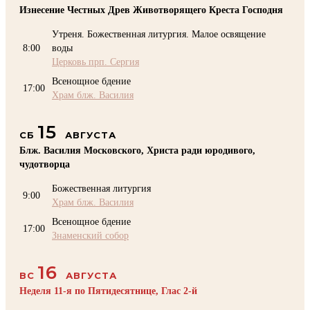
Изнесение Честных Древ Животворящего Креста Господня
Утреня. Божественная литургия. Малое освящение
8:00
воды
Церковь прп. Сергия
Всенощное бдение
17:00
Храм блж. Василия
15
СБ
АВГУСТА
Блж. Василия Московского, Христа ради юродивого,
чудотворца
Божественная литургия
9:00
Храм блж. Василия
Всенощное бдение
17:00
Знаменский собор
16
ВС
АВГУСТА
Неделя 11-я по Пятидесятнице, Глас 2-й