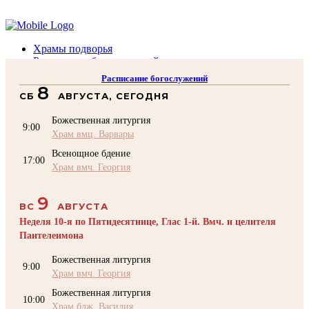
Помочь подворью
Храмы подворья
Расписание богослужений
Духовенство
Расписание богослужений
Воскресная школа
8
СБ
АВГУСТА, СЕГОДНЯ
Преподаватели Воскресной школы
Катехизация
Божественная литургия
КОНТАКТЫ
9:00
Храм вмц. Варвары
Помочь Подворью
Всенощное бдение
top
17:00
Храм вмч. Георгия
9
ВС
АВГУСТА
Неделя 10-я по Пятидесятнице, Глас 1-й. Вмч. и целителя
Пантелеимона
Божественная литургия
9:00
Храм вмч. Георгия
Божественная литургия
10:00
Храм блж. Василия