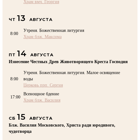
Храм вмч. Георгия
13
ЧТ
АВГУСТА
Утреня. Божественная литургия
8:00
Храм блж. Максима
14
ПТ
АВГУСТА
Изнесение Честных Древ Животворящего Креста Господня
Утреня. Божественная литургия. Малое освящение
8:00
воды
Церковь прп. Сергия
Всенощное бдение
17:00
Храм блж. Василия
15
СБ
АВГУСТА
Блж. Василия Московского, Христа ради юродивого,
чудотворца