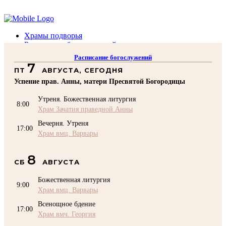
Помочь подворью
Храмы подворья
Расписание богослужений
Духовенство
Расписание богослужений
Воскресная школа
7
ПТ
АВГУСТА, СЕГОДНЯ
Преподаватели Воскресной школы
Катехизация
Успение прав. Анны, матери Пресвятой Богородицы
КОНТАКТЫ
Утреня. Божественная литургия
Помочь Подворью
8:00
Храм Зачатия праведной Анны
top
Вечерня. Утреня
17:00
Храм вмц. Варвары
8
СБ
АВГУСТА
Божественная литургия
9:00
Храм вмц. Варвары
Всенощное бдение
17:00
Храм вмч. Георгия