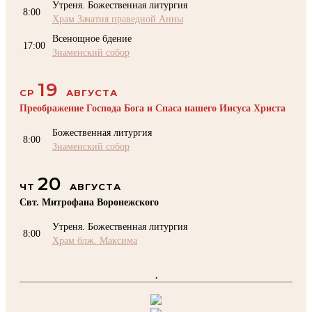
Утреня. Божественная литургия
8:00
Храм Зачатия праведной Анны
Всенощное бдение
17:00
Знаменский собор
19
СР
АВГУСТА
Преображение Господа Бога и Спаса нашего Иисуса Христа
Божественная литургия
8:00
Знаменский собор
20
ЧТ
АВГУСТА
Свт. Митрофана Воронежского
Утреня. Божественная литургия
8:00
Храм блж. Максима
.