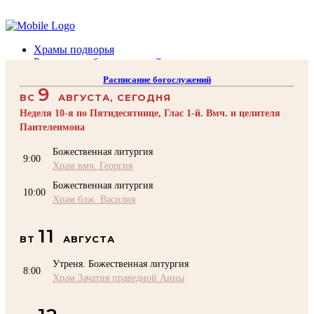
Помочь подворью
Храмы подворья
Расписание богослужений
Духовенство
Расписание богослужений
Воскресная школа
9
ВС
АВГУСТА, СЕГОДНЯ
Преподаватели Воскресной школы
Катехизация
Неделя 10-я по Пятидесятнице, Глас 1-й. Вмч. и целителя
КОНТАКТЫ
Пантелеимона
Помочь Подворью
Божественная литургия
9:00
top
Храм вмч. Георгия
Божественная литургия
10:00
Храм блж. Василия
11
ВТ
АВГУСТА
Утреня. Божественная литургия
8:00
Храм Зачатия праведной Анны