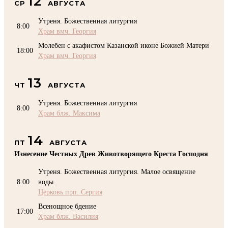
12
СР
АВГУСТА
Утреня. Божественная литургия
8:00
Храм вмч. Георгия
Молебен с акафистом Казанской иконе Божией Матери
18:00
Храм вмч. Георгия
13
ЧТ
АВГУСТА
Утреня. Божественная литургия
8:00
Храм блж. Максима
14
ПТ
АВГУСТА
Изнесение Честных Древ Животворящего Креста Господня
Утреня. Божественная литургия. Малое освящение
8:00
воды
Церковь прп. Сергия
Всенощное бдение
17:00
Храм блж. Василия