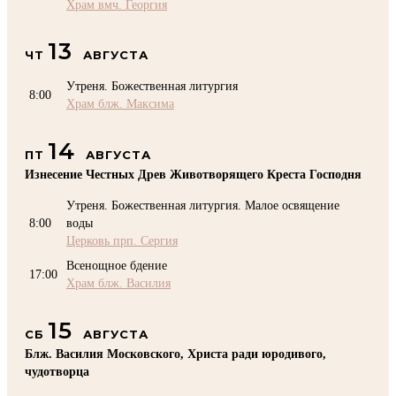
Храм вмч. Георгия
13
ЧТ
АВГУСТА
Утреня. Божественная литургия
8:00
Храм блж. Максима
14
ПТ
АВГУСТА
Изнесение Честных Древ Животворящего Креста Господня
Утреня. Божественная литургия. Малое освящение
8:00
воды
Церковь прп. Сергия
Всенощное бдение
17:00
Храм блж. Василия
15
СБ
АВГУСТА
Блж. Василия Московского, Христа ради юродивого,
чудотворца