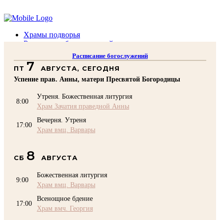
Помочь подворью
Храмы подворья
Расписание богослужений
Духовенство
Расписание богослужений
Воскресная школа
7
ПТ
АВГУСТА, СЕГОДНЯ
Преподаватели Воскресной школы
Катехизация
Успение прав. Анны, матери Пресвятой Богородицы
КОНТАКТЫ
Утреня. Божественная литургия
Помочь Подворью
8:00
Храм Зачатия праведной Анны
top
Вечерня. Утреня
17:00
Храм вмц. Варвары
8
СБ
АВГУСТА
Божественная литургия
9:00
Храм вмц. Варвары
Всенощное бдение
17:00
Храм вмч. Георгия