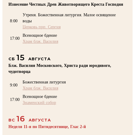
Изнесение Честных Древ Животворящего Креста Господня
Утреня. Божественная литургия. Малое освящение
8:00
воды
Церковь прп. Сергия
Всенощное бдение
17:00
Храм блж. Василия
15
СБ
АВГУСТА
Блж. Василия Московского, Христа ради юродивого,
чудотворца
Божественная литургия
9:00
Храм блж. Василия
Всенощное бдение
17:00
Знаменский собор
16
ВС
АВГУСТА
Неделя 11-я по Пятидесятнице, Глас 2-й