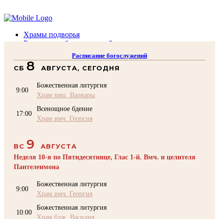
Помочь подворью
Храмы подворья
Расписание богослужений
Духовенство
Расписание богослужений
Воскресная школа
8
СБ
АВГУСТА, СЕГОДНЯ
Преподаватели Воскресной школы
Катехизация
Божественная литургия
КОНТАКТЫ
9:00
Храм вмц. Варвары
Помочь Подворью
Всенощное бдение
top
17:00
Храм вмч. Георгия
9
ВС
АВГУСТА
Неделя 10-я по Пятидесятнице, Глас 1-й. Вмч. и целителя
Пантелеимона
Божественная литургия
9:00
Храм вмч. Георгия
Божественная литургия
10:00
Храм блж. Василия