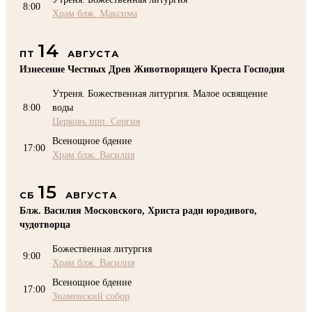
8:00
Храм блж. Максима
14
ПТ
АВГУСТА
Изнесение Честных Древ Животворящего Креста Господня
Утреня. Божественная литургия. Малое освящение
8:00
воды
Церковь прп. Сергия
Всенощное бдение
17:00
Храм блж. Василия
15
СБ
АВГУСТА
Блж. Василия Московского, Христа ради юродивого,
чудотворца
Божественная литургия
9:00
Храм блж. Василия
Всенощное бдение
17:00
Знаменский собор