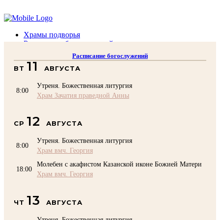
Помочь подворью
Храмы подворья
Расписание богослужений
Духовенство
Расписание богослужений
Воскресная школа
11
ВТ
АВГУСТА
Преподаватели Воскресной школы
Катехизация
Утреня. Божественная литургия
КОНТАКТЫ
8:00
Храм Зачатия праведной Анны
Помочь Подворью
top
12
СР
АВГУСТА
Утреня. Божественная литургия
8:00
Храм вмч. Георгия
Молебен с акафистом Казанской иконе Божией Матери
18:00
Храм вмч. Георгия
13
ЧТ
АВГУСТА
Утреня. Божественная литургия