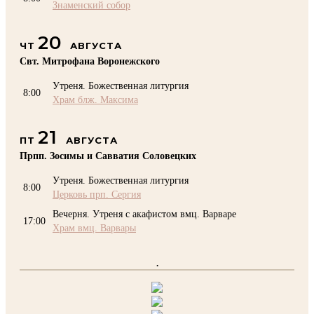
Знаменский собор
20
ЧТ
АВГУСТА
Свт. Митрофана Воронежского
Утреня. Божественная литургия
8:00
Храм блж. Максима
21
ПТ
АВГУСТА
Прпп. Зосимы и Савватия Соловецких
Утреня. Божественная литургия
8:00
Церковь прп. Сергия
Вечерня. Утреня с акафистом вмц. Варваре
17:00
Храм вмц. Варвары
.