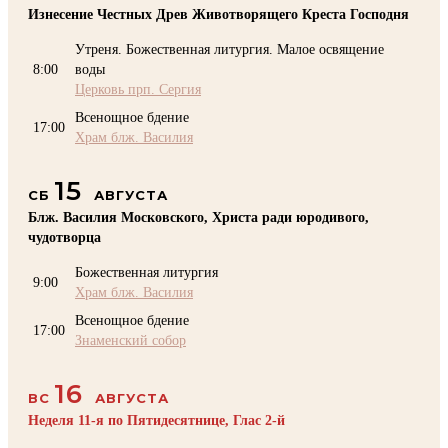
Изнесение Честных Древ Животворящего Креста Господня
Утреня. Божественная литургия. Малое освящение
8:00
воды
Церковь прп. Сергия
Всенощное бдение
17:00
Храм блж. Василия
15
СБ
АВГУСТА
Блж. Василия Московского, Христа ради юродивого,
чудотворца
Божественная литургия
9:00
Храм блж. Василия
Всенощное бдение
17:00
Знаменский собор
16
ВС
АВГУСТА
Неделя 11-я по Пятидесятнице, Глас 2-й