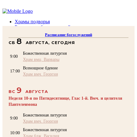
Помочь подворью
Храмы подворья
Расписание богослужений
Духовенство
Расписание богослужений
Воскресная школа
8
СБ
АВГУСТА, СЕГОДНЯ
Преподаватели Воскресной школы
Катехизация
Божественная литургия
КОНТАКТЫ
9:00
Храм вмц. Варвары
Помочь Подворью
Всенощное бдение
top
17:00
Храм вмч. Георгия
9
ВС
АВГУСТА
Неделя 10-я по Пятидесятнице, Глас 1-й. Вмч. и целителя
Пантелеимона
Божественная литургия
9:00
Храм вмч. Георгия
Божественная литургия
10:00
Храм блж. Василия