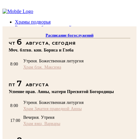
Помочь подворью
Храмы подворья
Расписание богослужений
Духовенство
Расписание богослужений
Воскресная школа
6
ЧТ
АВГУСТА, СЕГОДНЯ
Преподаватели Воскресной школы
Катехизация
Мчч. блгвв. кнн. Бориса и Глеба
КОНТАКТЫ
Утреня. Божественная литургия
Помочь Подворью
8:00
Храм блж. Максима
top
7
ПТ
АВГУСТА
Успение прав. Анны, матери Пресвятой Богородицы
Утреня. Божественная литургия
8:00
Храм Зачатия праведной Анны
Вечерня. Утреня
17:00
Храм вмц. Варвары