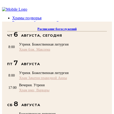
Помочь подворью
Храмы подворья
Расписание богослужений
Духовенство
Расписание богослужений
Воскресная школа
6
ЧТ
АВГУСТА, СЕГОДНЯ
Преподаватели Воскресной школы
Катехизация
Утреня. Божественная литургия
КОНТАКТЫ
8:00
Храм блж. Максима
Помочь Подворью
top
7
ПТ
АВГУСТА
Утреня. Божественная литургия
8:00
Храм Зачатия праведной Анны
Вечерня. Утреня
17:00
Храм вмц. Варвары
8
СБ
АВГУСТА
Божественная литургия