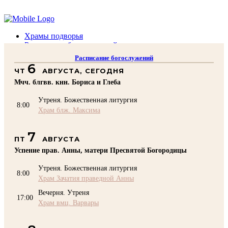
Помочь подворью
Храмы подворья
Расписание богослужений
Духовенство
Расписание богослужений
Воскресная школа
6
ЧТ
АВГУСТА, СЕГОДНЯ
Преподаватели Воскресной школы
Катехизация
Мчч. блгвв. кнн. Бориса и Глеба
КОНТАКТЫ
Утреня. Божественная литургия
Помочь Подворью
8:00
Храм блж. Максима
top
7
ПТ
АВГУСТА
Успение прав. Анны, матери Пресвятой Богородицы
Утреня. Божественная литургия
8:00
Храм Зачатия праведной Анны
Вечерня. Утреня
17:00
Храм вмц. Варвары