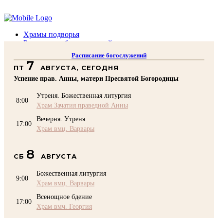
Помочь подворью
Храмы подворья
Расписание богослужений
Духовенство
Расписание богослужений
Воскресная школа
7
ПТ
АВГУСТА, СЕГОДНЯ
Преподаватели Воскресной школы
Катехизация
Успение прав. Анны, матери Пресвятой Богородицы
КОНТАКТЫ
Утреня. Божественная литургия
Помочь Подворью
8:00
Храм Зачатия праведной Анны
top
Вечерня. Утреня
17:00
Храм вмц. Варвары
8
СБ
АВГУСТА
Божественная литургия
9:00
Храм вмц. Варвары
Всенощное бдение
17:00
Храм вмч. Георгия