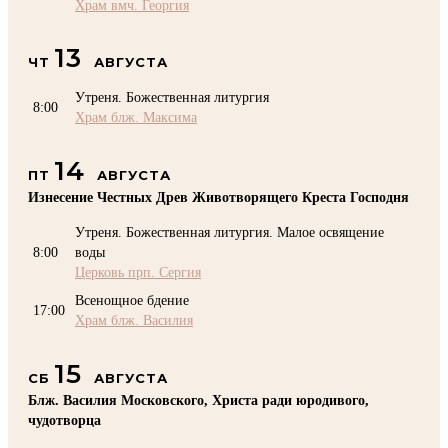
Храм вмч. Георгия
13
ЧТ
АВГУСТА
Утреня. Божественная литургия
8:00
Храм блж. Максима
14
ПТ
АВГУСТА
Изнесение Честных Древ Животворящего Креста Господня
Утреня. Божественная литургия. Малое освящение
8:00
воды
Церковь прп. Сергия
Всенощное бдение
17:00
Храм блж. Василия
15
СБ
АВГУСТА
Блж. Василия Московского, Христа ради юродивого,
чудотворца