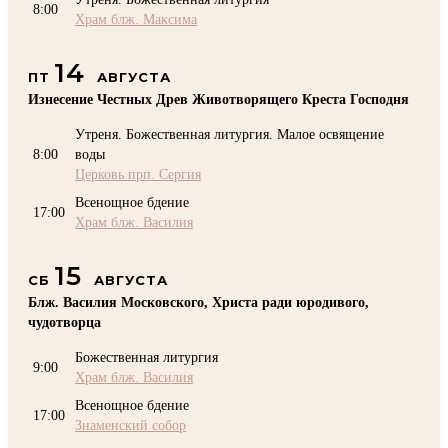
8:00
Храм блж. Максима
14
ПТ
АВГУСТА
Изнесение Честных Древ Животворящего Креста Господня
Утреня. Божественная литургия. Малое освящение
8:00
воды
Церковь прп. Сергия
Всенощное бдение
17:00
Храм блж. Василия
15
СБ
АВГУСТА
Блж. Василия Московского, Христа ради юродивого,
чудотворца
Божественная литургия
9:00
Храм блж. Василия
Всенощное бдение
17:00
Знаменский собор