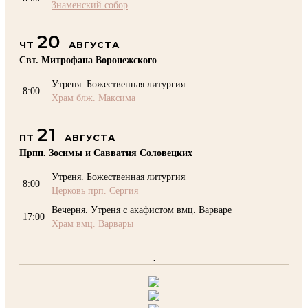
Знаменский собор
20
ЧТ
АВГУСТА
Свт. Митрофана Воронежского
Утреня. Божественная литургия
8:00
Храм блж. Максима
21
ПТ
АВГУСТА
Прпп. Зосимы и Савватия Соловецких
Утреня. Божественная литургия
8:00
Церковь прп. Сергия
Вечерня. Утреня с акафистом вмц. Варваре
17:00
Храм вмц. Варвары
.