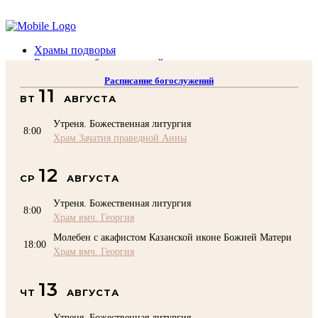
Помочь подворью
Храмы подворья
Расписание богослужений
Духовенство
Расписание богослужений
Воскресная школа
11
ВТ
АВГУСТА
Преподаватели Воскресной школы
Катехизация
Утреня. Божественная литургия
КОНТАКТЫ
8:00
Храм Зачатия праведной Анны
Помочь Подворью
top
12
СР
АВГУСТА
Утреня. Божественная литургия
8:00
Храм вмч. Георгия
Молебен с акафистом Казанской иконе Божией Матери
18:00
Храм вмч. Георгия
13
ЧТ
АВГУСТА
Утреня. Божественная литургия