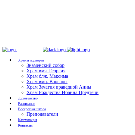
Храмы подворья
Знаменский собор
Храм вмч. Георгия
Храм блж. Максима
Храм вмц. Варвары
Храм Зачатия праведной Анны
Храм Рождества Иоанна Предтечи
Духовенство
Расписание
Воскресная школа
Преподаватели
Катехизация
Контакты