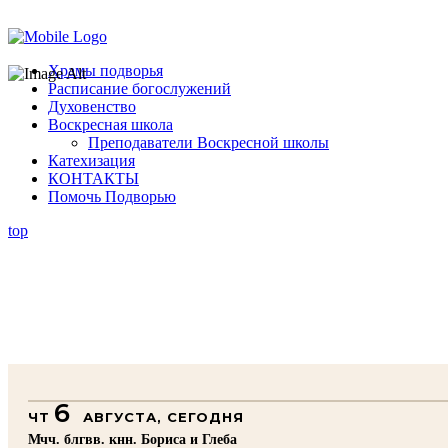
Помочь подворью
Храмы подворья
Расписание богослужений
Духовенство
Воскресная школа
Преподаватели Воскресной школы
Катехизация
КОНТАКТЫ
Помочь Подворью
top
6
ЧТ
АВГУСТА, СЕГОДНЯ
Мчч. блгвв. кнн. Бориса и Глеба