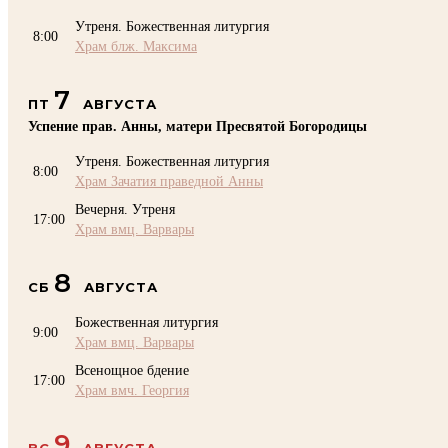
Утреня. Божественная литургия
8:00
Храм блж. Максима
7
ПТ
АВГУСТА
Успение прав. Анны, матери Пресвятой Богородицы
Утреня. Божественная литургия
8:00
Храм Зачатия праведной Анны
Вечерня. Утреня
17:00
Храм вмц. Варвары
8
СБ
АВГУСТА
Божественная литургия
9:00
Храм вмц. Варвары
Всенощное бдение
17:00
Храм вмч. Георгия
9
ВС
АВГУСТА