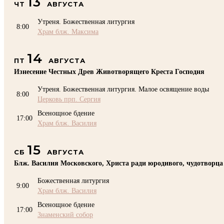
13
ЧТ
АВГУСТА
Утреня. Божественная литургия
8:00
Храм блж. Максима
14
ПТ
АВГУСТА
Изнесение Честных Древ Животворящего Креста Господня
Утреня. Божественная литургия. Малое освящение воды
8:00
Церковь прп. Сергия
Всенощное бдение
17:00
Храм блж. Василия
15
СБ
АВГУСТА
Блж. Василия Московского, Христа ради юродивого, чудотворца
Божественная литургия
9:00
Храм блж. Василия
Всенощное бдение
17:00
Знаменский собор