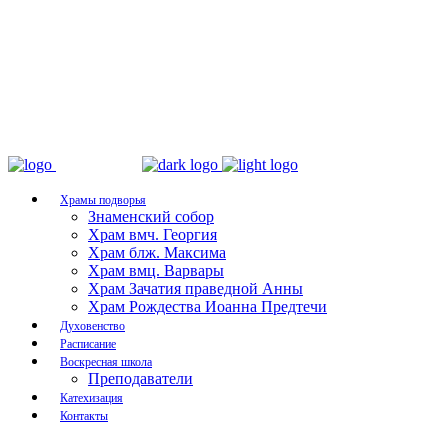
Храмы подворья
Знаменский собор
Храм вмч. Георгия
Храм блж. Максима
Храм вмц. Варвары
Храм Зачатия праведной Анны
Храм Рождества Иоанна Предтечи
Духовенство
Расписание
Воскресная школа
Преподаватели
Катехизация
Контакты