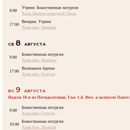
Утреня. Божественная литургия
8:00
Храм Зачатия праведной Анны
Вечерня. Утреня
17:00
Храм вмц. Варвары
8
СБ
АВГУСТА
Божественная литургия
9:00
Храм вмц. Варвары
Всенощное бдение
17:00
Храм вмч. Георгия
9
ВС
АВГУСТА
Неделя 10-я по Пятидесятнице, Глас 1-й. Вмч. и целителя Пант
Божественная литургия
9:00
Храм вмч. Георгия
Божественная литургия
10:00
Храм блж. Василия