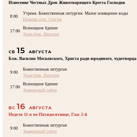
Изнесение Честных Древ Животворящего Креста Господня
Утреня. Божественная литургия. Малое освящение воды
8:00
Церковь прп. Сергия
Всенощное бдение
17:00
Храм блж. Василия
15
СБ
АВГУСТА
Блж. Василия Московского, Христа ради юродивого, чудотворца
Божественная литургия
9:00
Храм блж. Василия
Всенощное бдение
17:00
Знаменский собор
16
ВС
АВГУСТА
Неделя 11-я по Пятидесятнице, Глас 2-й
Божественная литургия
9:00
Знаменский собор