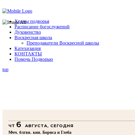
Помочь подворью
Храмы подворья
Расписание богослужений
Духовенство
Воскресная школа
Преподаватели Воскресной школы
Катехизация
КОНТАКТЫ
Помочь Подворью
top
6
ЧТ
АВГУСТА, СЕГОДНЯ
Мчч. блгвв. кнн. Бориса и Глеба