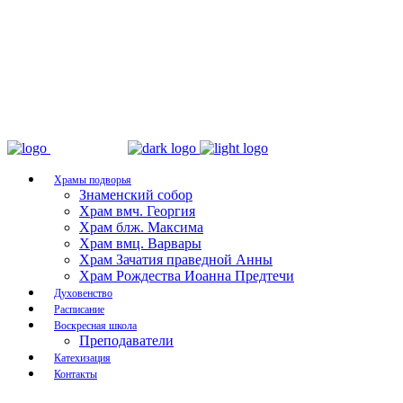
Храмы подворья
Знаменский собор
Храм вмч. Георгия
Храм блж. Максима
Храм вмц. Варвары
Храм Зачатия праведной Анны
Храм Рождества Иоанна Предтечи
Духовенство
Расписание
Воскресная школа
Преподаватели
Катехизация
Контакты