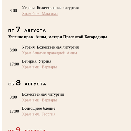
Утреня. Божественная литургия
8:00
Храм блж. Максима
7
ПТ
АВГУСТА
Успение прав. Анны, матери Пресвятой Богородицы
Утреня. Божественная литургия
8:00
Храм Зачатия праведной Анны
Вечерня. Утреня
17:00
Храм вмц. Варвары
8
СБ
АВГУСТА
Божественная литургия
9:00
Храм вмц. Варвары
Всенощное бдение
17:00
Храм вмч. Георгия
9
ВС
АВГУСТА