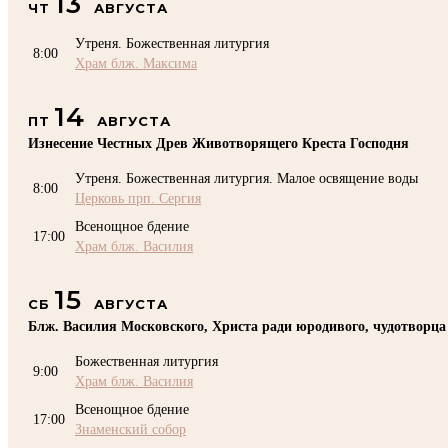
13
ЧТ
АВГУСТА
Утреня. Божественная литургия
8:00
Храм блж. Максима
14
ПТ
АВГУСТА
Изнесение Честных Древ Животворящего Креста Господня
Утреня. Божественная литургия. Малое освящение воды
8:00
Церковь прп. Сергия
Всенощное бдение
17:00
Храм блж. Василия
15
СБ
АВГУСТА
Блж. Василия Московского, Христа ради юродивого, чудотворца
Божественная литургия
9:00
Храм блж. Василия
Всенощное бдение
17:00
Знаменский собор