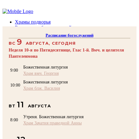
Помочь подворью
Храмы подворья
Расписание богослужений
Духовенство
Расписание богослужений
Воскресная школа
9
ВС
АВГУСТА, СЕГОДНЯ
Преподаватели Воскресной школы
Катехизация
Неделя 10-я по Пятидесятнице, Глас 1-й. Вмч. и целителя
КОНТАКТЫ
Пантелеимона
Помочь Подворью
Божественная литургия
9:00
top
Храм вмч. Георгия
Божественная литургия
10:00
Храм блж. Василия
11
ВТ
АВГУСТА
Утреня. Божественная литургия
8:00
Храм Зачатия праведной Анны