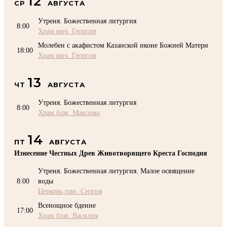
12
СР
АВГУСТА
Утреня. Божественная литургия
8:00
Храм вмч. Георгия
Молебен с акафистом Казанской иконе Божией Матери
18:00
Храм вмч. Георгия
13
ЧТ
АВГУСТА
Утреня. Божественная литургия
8:00
Храм блж. Максима
14
ПТ
АВГУСТА
Изнесение Честных Древ Животворящего Креста Господня
Утреня. Божественная литургия. Малое освящение
8:00
воды
Церковь прп. Сергия
Всенощное бдение
17:00
Храм блж. Василия