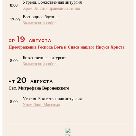
Утреня. Божественная литургия
8:00
Храм Зачатия праведной Анны
Всенощное бдение
17:00
Знаменский собор
19
СР
АВГУСТА
Преображение Господа Бога и Спаса нашего Иисуса Христа
Божественная литургия
8:00
Знаменский собор
20
ЧТ
АВГУСТА
Свт. Митрофана Воронежского
Утреня. Божественная литургия
8:00
Храм блж. Максима
.