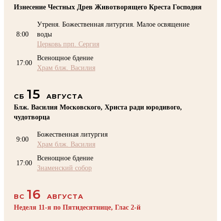
Изнесение Честных Древ Животворящего Креста Господня
Утреня. Божественная литургия. Малое освящение
8:00
воды
Церковь прп. Сергия
Всенощное бдение
17:00
Храм блж. Василия
15
СБ
АВГУСТА
Блж. Василия Московского, Христа ради юродивого,
чудотворца
Божественная литургия
9:00
Храм блж. Василия
Всенощное бдение
17:00
Знаменский собор
16
ВС
АВГУСТА
Неделя 11-я по Пятидесятнице, Глас 2-й