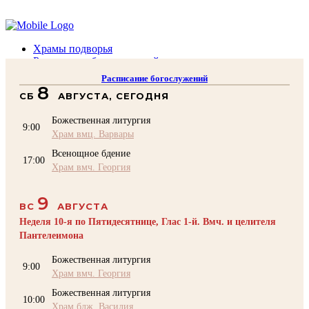
Помочь подворью
Храмы подворья
Расписание богослужений
Духовенство
Расписание богослужений
Воскресная школа
8
СБ
АВГУСТА, СЕГОДНЯ
Преподаватели Воскресной школы
Катехизация
Божественная литургия
КОНТАКТЫ
9:00
Храм вмц. Варвары
Помочь Подворью
Всенощное бдение
top
17:00
Храм вмч. Георгия
9
ВС
АВГУСТА
Неделя 10-я по Пятидесятнице, Глас 1-й. Вмч. и целителя
Пантелеимона
Божественная литургия
9:00
Храм вмч. Георгия
Божественная литургия
10:00
Храм блж. Василия