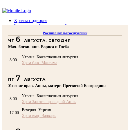
Помочь подворью
Храмы подворья
Расписание богослужений
Духовенство
Расписание богослужений
Воскресная школа
6
ЧТ
АВГУСТА, СЕГОДНЯ
Преподаватели Воскресной школы
Катехизация
Мчч. блгвв. кнн. Бориса и Глеба
КОНТАКТЫ
Утреня. Божественная литургия
Помочь Подворью
8:00
Храм блж. Максима
top
7
ПТ
АВГУСТА
Успение прав. Анны, матери Пресвятой Богородицы
Утреня. Божественная литургия
8:00
Храм Зачатия праведной Анны
Вечерня. Утреня
17:00
Храм вмц. Варвары