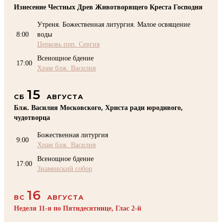
Изнесение Честных Древ Животворящего Креста Господня
Утреня. Божественная литургия. Малое освящение
8:00
воды
Церковь прп. Сергия
Всенощное бдение
17:00
Храм блж. Василия
15
СБ
АВГУСТА
Блж. Василия Московского, Христа ради юродивого,
чудотворца
Божественная литургия
9:00
Храм блж. Василия
Всенощное бдение
17:00
Знаменский собор
16
ВС
АВГУСТА
Неделя 11-я по Пятидесятнице, Глас 2-й