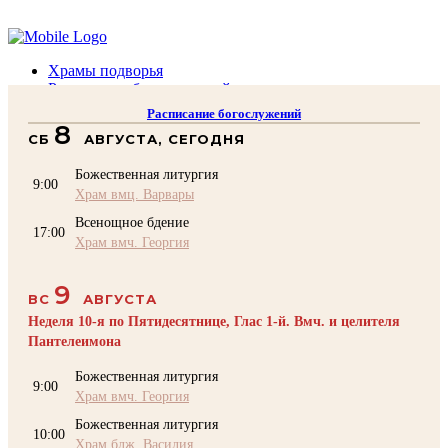
Помочь подворью
Храмы подворья
Расписание богослужений
Духовенство
Расписание богослужений
Воскресная школа
8
СБ
АВГУСТА, СЕГОДНЯ
Преподаватели Воскресной школы
Катехизация
Божественная литургия
КОНТАКТЫ
9:00
Храм вмц. Варвары
Помочь Подворью
Всенощное бдение
top
17:00
Храм вмч. Георгия
9
ВС
АВГУСТА
Неделя 10-я по Пятидесятнице, Глас 1-й. Вмч. и целителя
Пантелеимона
Божественная литургия
9:00
Храм вмч. Георгия
Божественная литургия
10:00
Храм блж. Василия