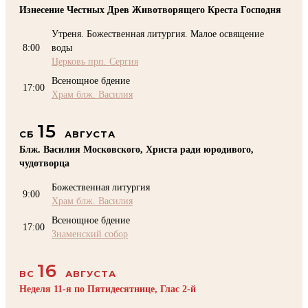
Изнесение Честных Древ Животворящего Креста Господня
Утреня. Божественная литургия. Малое освящение
8:00
воды
Церковь прп. Сергия
Всенощное бдение
17:00
Храм блж. Василия
15
СБ
АВГУСТА
Блж. Василия Московского, Христа ради юродивого,
чудотворца
Божественная литургия
9:00
Храм блж. Василия
Всенощное бдение
17:00
Знаменский собор
16
ВС
АВГУСТА
Неделя 11-я по Пятидесятнице, Глас 2-й