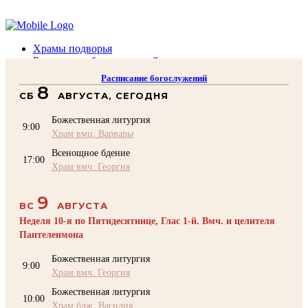
Помочь подворью
Храмы подворья
Расписание богослужений
Духовенство
Расписание богослужений
Воскресная школа
8
СБ
АВГУСТА, СЕГОДНЯ
Преподаватели Воскресной школы
Катехизация
Божественная литургия
КОНТАКТЫ
9:00
Храм вмц. Варвары
Помочь Подворью
Всенощное бдение
top
17:00
Храм вмч. Георгия
9
ВС
АВГУСТА
Неделя 10-я по Пятидесятнице, Глас 1-й. Вмч. и целителя
Пантелеимона
Божественная литургия
9:00
Храм вмч. Георгия
Божественная литургия
10:00
Храм блж. Василия