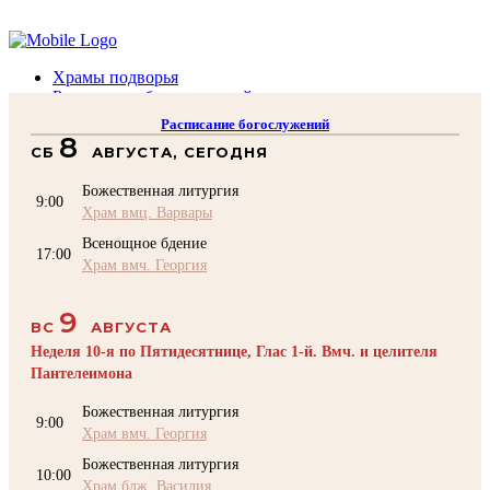
Помочь подворью
Храмы подворья
Расписание богослужений
Духовенство
Расписание богослужений
Воскресная школа
8
СБ
АВГУСТА, СЕГОДНЯ
Преподаватели Воскресной школы
Катехизация
Божественная литургия
КОНТАКТЫ
9:00
Храм вмц. Варвары
Помочь Подворью
Всенощное бдение
top
17:00
Храм вмч. Георгия
9
ВС
АВГУСТА
Неделя 10-я по Пятидесятнице, Глас 1-й. Вмч. и целителя
Пантелеимона
Божественная литургия
9:00
Храм вмч. Георгия
Божественная литургия
10:00
Храм блж. Василия