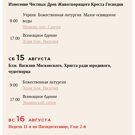
Изнесение Честных Древ Животворящего Креста Господня
Утреня. Божественная литургия. Малое освящение
8:00
воды
Церковь прп. Сергия
Всенощное бдение
17:00
Храм блж. Василия
15
СБ
АВГУСТА
Блж. Василия Московского, Христа ради юродивого,
чудотворца
Божественная литургия
9:00
Храм блж. Василия
Всенощное бдение
17:00
Знаменский собор
16
ВС
АВГУСТА
Неделя 11-я по Пятидесятнице, Глас 2-й