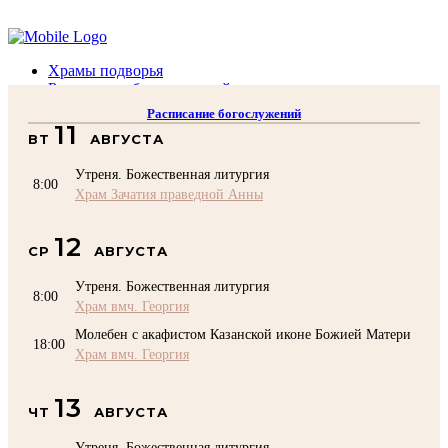
Помочь подворью
Храмы подворья
Расписание богослужений
Духовенство
Расписание богослужений
Воскресная школа
11
ВТ
АВГУСТА
Преподаватели Воскресной школы
Катехизация
Утреня. Божественная литургия
КОНТАКТЫ
8:00
Храм Зачатия праведной Анны
Помочь Подворью
top
12
СР
АВГУСТА
Утреня. Божественная литургия
8:00
Храм вмч. Георгия
Молебен с акафистом Казанской иконе Божией Матери
18:00
Храм вмч. Георгия
13
ЧТ
АВГУСТА
Утреня. Божественная литургия