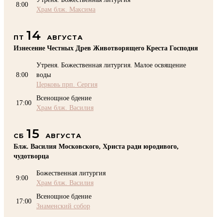
8:00
Храм блж. Максима
14
ПТ
АВГУСТА
Изнесение Честных Древ Животворящего Креста Господня
Утреня. Божественная литургия. Малое освящение
8:00
воды
Церковь прп. Сергия
Всенощное бдение
17:00
Храм блж. Василия
15
СБ
АВГУСТА
Блж. Василия Московского, Христа ради юродивого,
чудотворца
Божественная литургия
9:00
Храм блж. Василия
Всенощное бдение
17:00
Знаменский собор