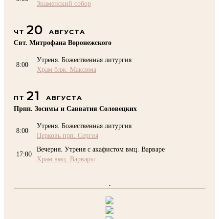
Знаменский собор
20
ЧТ
АВГУСТА
Свт. Митрофана Воронежского
Утреня. Божественная литургия
8:00
Храм блж. Максима
21
ПТ
АВГУСТА
Прпп. Зосимы и Савватия Соловецких
Утреня. Божественная литургия
8:00
Церковь прп. Сергия
Вечерня. Утреня с акафистом вмц. Варваре
17:00
Храм вмц. Варвары
.