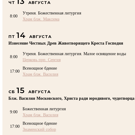
13
ЧТ
АВГУСТА
Утреня. Божественная литургия
8:00
Храм блж. Максима
14
ПТ
АВГУСТА
Изнесение Честных Древ Животворящего Креста Господня
Утреня. Божественная литургия. Малое освящение воды
8:00
Церковь прп. Сергия
Всенощное бдение
17:00
Храм блж. Василия
15
СБ
АВГУСТА
Блж. Василия Московского, Христа ради юродивого, чудотворца
Божественная литургия
9:00
Храм блж. Василия
Всенощное бдение
17:00
Знаменский собор