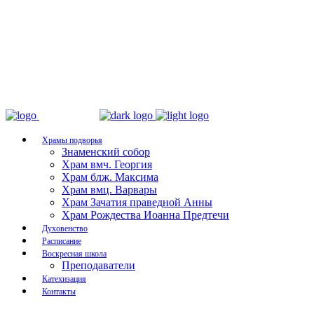
Храмы подворья
Знаменский собор
Храм вмч. Георгия
Храм блж. Максима
Храм вмц. Варвары
Храм Зачатия праведной Анны
Храм Рождества Иоанна Предтечи
Духовенство
Расписание
Воскресная школа
Преподаватели
Катехизация
Контакты