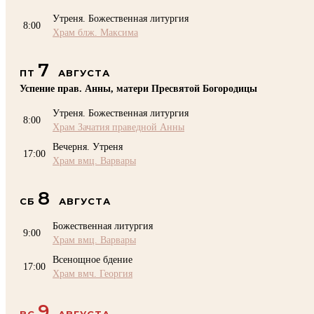
Утреня. Божественная литургия
8:00
Храм блж. Максима
7
ПТ
АВГУСТА
Успение прав. Анны, матери Пресвятой Богородицы
Утреня. Божественная литургия
8:00
Храм Зачатия праведной Анны
Вечерня. Утреня
17:00
Храм вмц. Варвары
8
СБ
АВГУСТА
Божественная литургия
9:00
Храм вмц. Варвары
Всенощное бдение
17:00
Храм вмч. Георгия
9
ВС
АВГУСТА