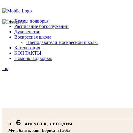
Помочь подворью
Храмы подворья
Расписание богослужений
Духовенство
Воскресная школа
Преподаватели Воскресной школы
Катехизация
КОНТАКТЫ
Помочь Подворью
top
6
ЧТ
АВГУСТА, СЕГОДНЯ
Мчч. блгвв. кнн. Бориса и Глеба