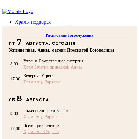
Помочь подворью
Храмы подворья
Расписание богослужений
Духовенство
Расписание богослужений
Воскресная школа
7
ПТ
АВГУСТА, СЕГОДНЯ
Преподаватели Воскресной школы
Катехизация
Успение прав. Анны, матери Пресвятой Богородицы
КОНТАКТЫ
Утреня. Божественная литургия
Помочь Подворью
8:00
Храм Зачатия праведной Анны
top
Вечерня. Утреня
17:00
Храм вмц. Варвары
8
СБ
АВГУСТА
Божественная литургия
9:00
Храм вмц. Варвары
Всенощное бдение
17:00
Храм вмч. Георгия