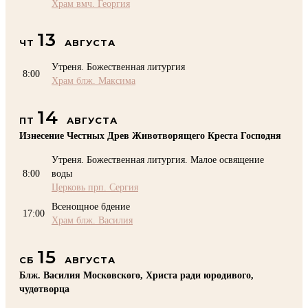
Храм вмч. Георгия
13
ЧТ
АВГУСТА
Утреня. Божественная литургия
8:00
Храм блж. Максима
14
ПТ
АВГУСТА
Изнесение Честных Древ Животворящего Креста Господня
Утреня. Божественная литургия. Малое освящение
8:00
воды
Церковь прп. Сергия
Всенощное бдение
17:00
Храм блж. Василия
15
СБ
АВГУСТА
Блж. Василия Московского, Христа ради юродивого,
чудотворца