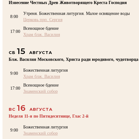
Изнесение Честных Древ Животворящего Креста Господня
Утреня. Божественная литургия. Малое освящение воды
8:00
Церковь прп. Сергия
Всенощное бдение
17:00
Храм блж. Василия
15
СБ
АВГУСТА
Блж. Василия Московского, Христа ради юродивого, чудотворца
Божественная литургия
9:00
Храм блж. Василия
Всенощное бдение
17:00
Знаменский собор
16
ВС
АВГУСТА
Неделя 11-я по Пятидесятнице, Глас 2-й
Божественная литургия
9:00
Знаменский собор