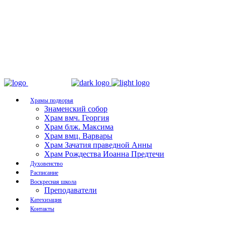
Храмы подворья
Знаменский собор
Храм вмч. Георгия
Храм блж. Максима
Храм вмц. Варвары
Храм Зачатия праведной Анны
Храм Рождества Иоанна Предтечи
Духовенство
Расписание
Воскресная школа
Преподаватели
Катехизация
Контакты