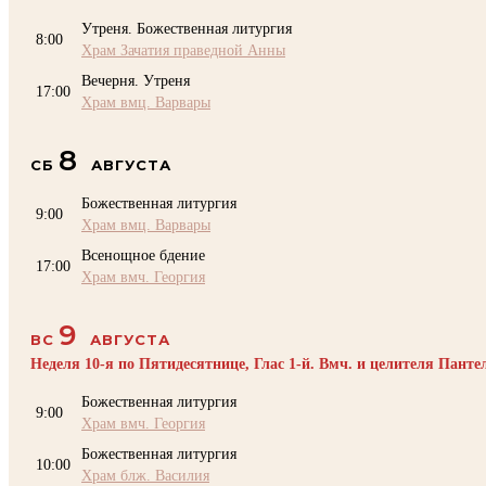
Утреня. Божественная литургия
8:00
Храм Зачатия праведной Анны
Вечерня. Утреня
17:00
Храм вмц. Варвары
8
СБ
АВГУСТА
Божественная литургия
9:00
Храм вмц. Варвары
Всенощное бдение
17:00
Храм вмч. Георгия
9
ВС
АВГУСТА
Неделя 10-я по Пятидесятнице, Глас 1-й. Вмч. и целителя Пант
Божественная литургия
9:00
Храм вмч. Георгия
Божественная литургия
10:00
Храм блж. Василия