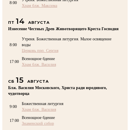
8:00
Храм блж. Максима
14
ПТ
АВГУСТА
Изнесение Честных Древ Животворящего Креста Господня
Утреня. Божественная литургия. Малое освящение
8:00
воды
Церковь прп. Сергия
Всенощное бдение
17:00
Храм блж. Василия
15
СБ
АВГУСТА
Блж. Василия Московского, Христа ради юродивого,
чудотворца
Божественная литургия
9:00
Храм блж. Василия
Всенощное бдение
17:00
Знаменский собор