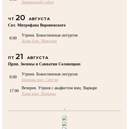
Знаменский собор
20
ЧТ
АВГУСТА
Свт. Митрофана Воронежского
Утреня. Божественная литургия
8:00
Храм блж. Максима
21
ПТ
АВГУСТА
Прпп. Зосимы и Савватия Соловецких
Утреня. Божественная литургия
8:00
Церковь прп. Сергия
Вечерня. Утреня с акафистом вмц. Варваре
17:00
Храм вмц. Варвары
.