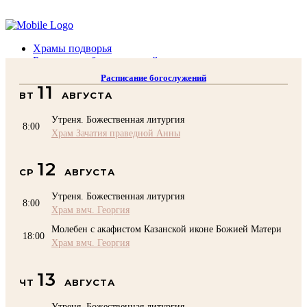
Помочь подворью
Храмы подворья
Расписание богослужений
Духовенство
Расписание богослужений
Воскресная школа
11
ВТ
АВГУСТА
Преподаватели Воскресной школы
Катехизация
Утреня. Божественная литургия
КОНТАКТЫ
8:00
Храм Зачатия праведной Анны
Помочь Подворью
top
12
СР
АВГУСТА
Утреня. Божественная литургия
8:00
Храм вмч. Георгия
Молебен с акафистом Казанской иконе Божией Матери
18:00
Храм вмч. Георгия
13
ЧТ
АВГУСТА
Утреня. Божественная литургия