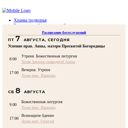
Помочь подворью
Храмы подворья
Расписание богослужений
Духовенство
Расписание богослужений
Воскресная школа
7
ПТ
АВГУСТА, СЕГОДНЯ
Преподаватели Воскресной школы
Катехизация
Успение прав. Анны, матери Пресвятой Богородицы
КОНТАКТЫ
Утреня. Божественная литургия
Помочь Подворью
8:00
Храм Зачатия праведной Анны
top
Вечерня. Утреня
17:00
Храм вмц. Варвары
8
СБ
АВГУСТА
Божественная литургия
9:00
Храм вмц. Варвары
Всенощное бдение
17:00
Храм вмч. Георгия