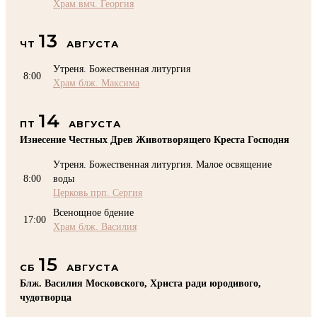
Храм вмч. Георгия
13
ЧТ
АВГУСТА
Утреня. Божественная литургия
8:00
Храм блж. Максима
14
ПТ
АВГУСТА
Изнесение Честных Древ Животворящего Креста Господня
Утреня. Божественная литургия. Малое освящение
8:00
воды
Церковь прп. Сергия
Всенощное бдение
17:00
Храм блж. Василия
15
СБ
АВГУСТА
Блж. Василия Московского, Христа ради юродивого,
чудотворца