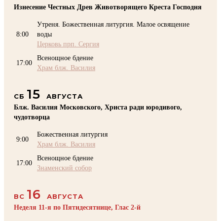
Изнесение Честных Древ Животворящего Креста Господня
Утреня. Божественная литургия. Малое освящение
8:00
воды
Церковь прп. Сергия
Всенощное бдение
17:00
Храм блж. Василия
15
СБ
АВГУСТА
Блж. Василия Московского, Христа ради юродивого,
чудотворца
Божественная литургия
9:00
Храм блж. Василия
Всенощное бдение
17:00
Знаменский собор
16
ВС
АВГУСТА
Неделя 11-я по Пятидесятнице, Глас 2-й