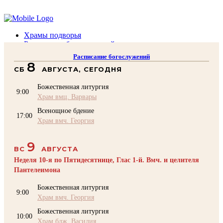
Помочь подворью
Храмы подворья
Расписание богослужений
Духовенство
Расписание богослужений
Воскресная школа
8
СБ
АВГУСТА, СЕГОДНЯ
Преподаватели Воскресной школы
Катехизация
Божественная литургия
КОНТАКТЫ
9:00
Храм вмц. Варвары
Помочь Подворью
Всенощное бдение
top
17:00
Храм вмч. Георгия
9
ВС
АВГУСТА
Неделя 10-я по Пятидесятнице, Глас 1-й. Вмч. и целителя
Пантелеимона
Божественная литургия
9:00
Храм вмч. Георгия
Божественная литургия
10:00
Храм блж. Василия