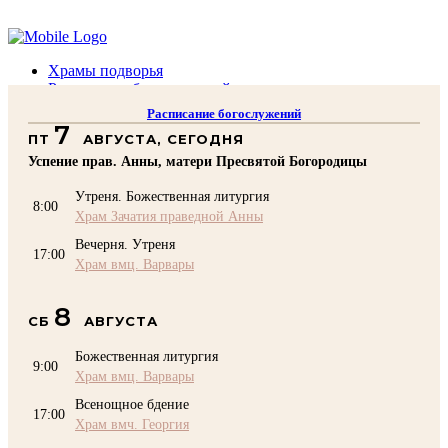
Помочь подворью
Храмы подворья
Расписание богослужений
Духовенство
Расписание богослужений
Воскресная школа
7
ПТ
АВГУСТА, СЕГОДНЯ
Преподаватели Воскресной школы
Катехизация
Успение прав. Анны, матери Пресвятой Богородицы
КОНТАКТЫ
Утреня. Божественная литургия
Помочь Подворью
8:00
Храм Зачатия праведной Анны
top
Вечерня. Утреня
17:00
Храм вмц. Варвары
8
СБ
АВГУСТА
Божественная литургия
9:00
Храм вмц. Варвары
Всенощное бдение
17:00
Храм вмч. Георгия