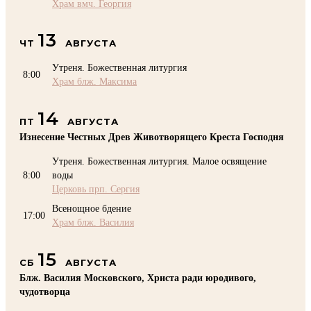
Храм вмч. Георгия
13
ЧТ
АВГУСТА
Утреня. Божественная литургия
8:00
Храм блж. Максима
14
ПТ
АВГУСТА
Изнесение Честных Древ Животворящего Креста Господня
Утреня. Божественная литургия. Малое освящение
8:00
воды
Церковь прп. Сергия
Всенощное бдение
17:00
Храм блж. Василия
15
СБ
АВГУСТА
Блж. Василия Московского, Христа ради юродивого,
чудотворца